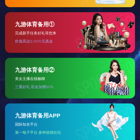
国）官方网站工会组织全体员工踏上了“雁荡山三日游”的旅
公司简介
途， 通过此次活动，加强了员工之间的沟通交流，丰富了员
工精神文化生活，激发了员工的工作热情，增强了企业凝聚力
和向心力。
资质荣誉
2019-05-31
造船工艺：推进机具的革新 航海罗盘的运用
企业文化
自古以来我国的造船工艺一直处在领先地位，特别是槽、舵和
披水板这三项发明使西方造船与航海界长期为之倾倒。
2018-11-28
研究中心
九游娱乐（中国）官方网站工会组织：横店、南湖
三日游
生产设备
三月，阳光明媚，生机勃勃，在这春暖花开的季节，为进一步
丰富员工的业余文化生活，九游娱乐（中国）官方网站工会组
厂容厂貌
织全体员工开展了”横店、南湖三日游“活动，通过此次活动，
让员工近距离地接受了爱国主义教育，增进了员工之间的沟通
交流，增强了员工的凝聚力和向心力，是一次愉悦身心和情感