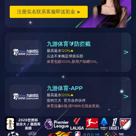
READ MORE

其他

新闻资讯
热井单元
READ MORE

公司新闻

行业动态
热媒水供应装置
READ MORE

人力资源

人才理念
九游娱乐（中国）官方网站
READ MORE

招聘信息

九游娱乐