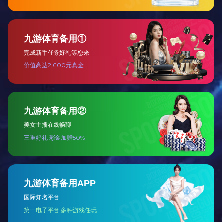
公司简介

机舱行车
资质荣誉
READ MORE


企业文化
加热盘管
READ MORE

研究中心

空气瓶
生产设备
READ MORE


厂容厂貌
水滤器